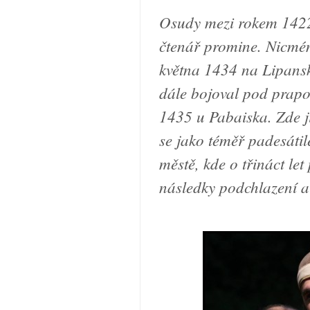
Osudy mezi rokem 1422
čtenář promine. Nicmén
května 1434 na Lipansk
dále bojoval pod prap
1435 u Pabaiska. Zde j
se jako téměř padesáti
městě, kde o třináct le
následky podchlazení a