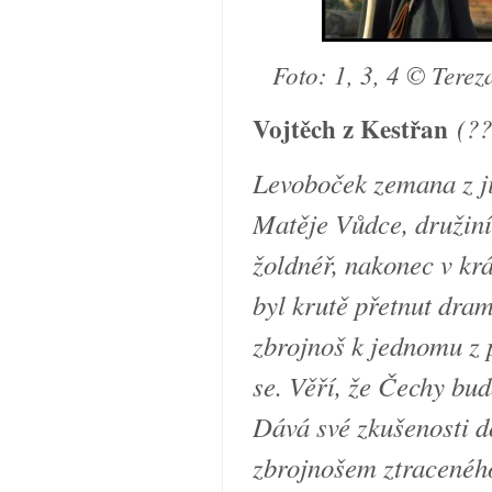
Foto: 1, 3, 4
© Terez
(??
Vojtěch z Kestřan
Levoboček zemana z j
Matěje Vůdce, družin
žoldnéř, nakonec v kr
byl krutě přetnut dram
zbrojnoš k jednomu z 
se. Věří, že Čechy bud
Dává své zkušenosti d
zbrojnošem ztracenéh