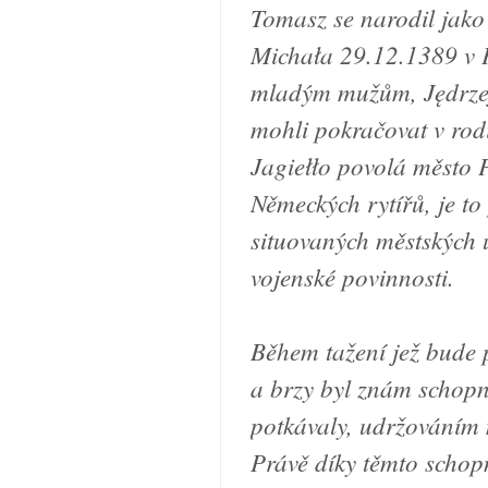
Tomasz se narodil jako 
Michała 29.12.1389 v P
mladým mužům, Jędrzej
mohli pokračovat v rod
Jagiełło povolá město P
Německých rytířů, je to
situovaných městských 
vojenské povinnosti.
Během tažení jež bude 
a brzy byl znám schopno
potkávaly, udržováním 
Právě díky těmto schopn