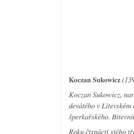
(13
Koczan Sukowicz
Koczan Sukowicz, naro
devátého v Litevském 
šperkařského. Bitevní
Roku čtrnácti stého tř