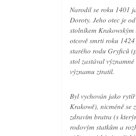
Narodil se roku 1401 j
Doroty. Jeho otec je o
stolníkem Krakowským 
otcově smrti roku 1424 
starého rodu Gryficů (
stol zastával významné
významu ztratil.
Byl vychován jako rytíř
Krakowě), nicméně se 
zdravím bratra (s kterým
rodovým statkům a rozh