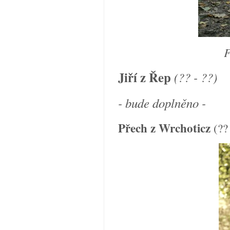
F
Jiří z Řep
(?? - ??)
- bude doplněno -
Přech z Wrchoticz
(??