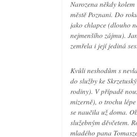
Narozena někdy kolem r
městě Poznani. Do roku 
jako chlapce (dlouho ne
nejmenšího zájmu). Jan
zemřela i její jediná ses
Kvůli neshodům s nevla
do služby ke Skrzetusk
rodiny). V případě nouz
mizerně), o trochu lépe 
se naučila už doma. Ob
služebným děvčetem. Ro
mladého pana Tomasze 