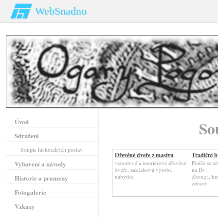
WebSnadno
Úvod
So
Sdružení
Soupis historických postav
Dřevěné dveře z masívu
Tradiční b
Vybavení a návody
vchodové a interiérové dřevěné
Potíže se z
dveře, zakázková výroba
na Dr
nábytku
Zhenga, kte
Historie a prameny
zdravě
Fotogalerie
Vzkazy