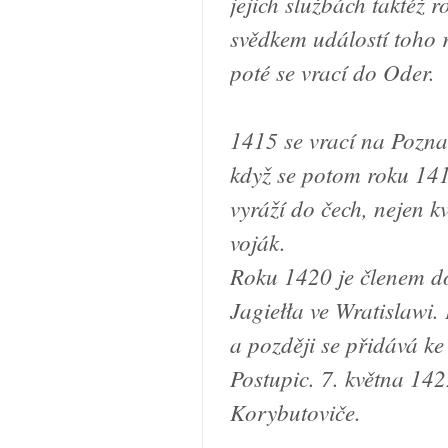
jejich službách taktéž 
svědkem událostí toho 
poté se vrací do Oder.
1415 se vrací na Pozna
když se potom roku 1419
vyráží do čech, nejen k
voják.
Roku 1420 je členem d
Jagiełła ve Wratislawi.
a později se přidává k
Postupic. 7. května 14
Korybutoviče.