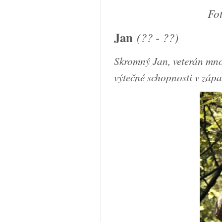
Fo
Jan
(?? - ??)
Skromný Jan, veterán mno
výtečné schopnosti v záp