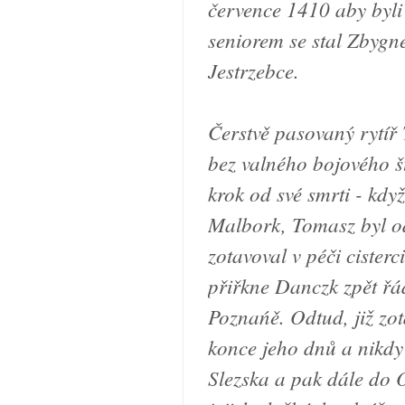
července 1410 aby byli 
seniorem se stal Zbygn
Jestrzebce.
Čerstvě pasovaný rytíř
bez valného bojového ště
krok od své smrti - kdy
Malbork, Tomasz byl od
zotavoval v péči ciste
přiřkne Danczk zpět ř
Poznańě. Odtud, již zot
konce jeho dnů a nikdy
Slezska a pak dále do 