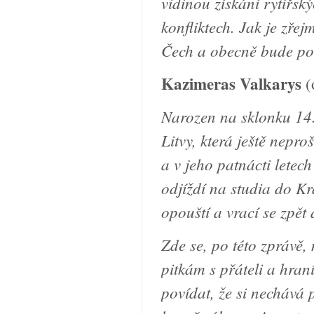
vidinou získání rytířsk
konfliktech. Jak je zře
Čech a obecně bude po
Kazimeras Valkarys
(
Narozen na sklonku 14. 
Litvy, která ještě nepr
a v jeho patnácti letec
odjíždí na studia do K
opouští a vrací se zpět 
Zde se, po této zprávě
pitkám s přáteli a hran
povídat, že si nechává 