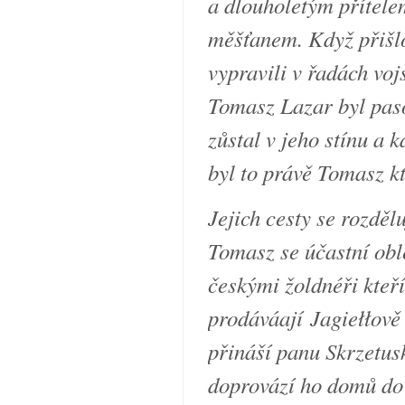
a dlouholetým přítele
měšťanem. Když přišlo
vypravili v řadách vo
Tomasz Lazar byl pas
zůstal v jeho stínu a 
byl to právě Tomasz kt
Jejich cesty se rozděl
Tomasz se účastní obl
českými žoldnéři kteř
prodáváají
Jagiełłově
přináší panu Skrzetu
doprovází ho domů do