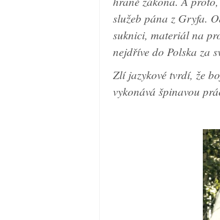
hraně zákona. A proto,
služeb pána z Gryfa. Od
suknici, materiál na pro
nejdříve do Polska za 
Zlí jazykové tvrdí, že 
vykonává špinavou prác