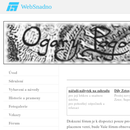
WebSnadno
Úvod
Sdružení
Vybavení a návody
nářadí-nábytek na zahradu
Díly Zeto
pro její lehkou a snadnou
Prodej nový
Historie a prameny
údržbu
Zetor, Sup
pro pohodlný odpočinek a
Fotogalerie
relaxaci
Vzkazy
Diskuzní fórum je k dispozici pouze pro
Fórum
placenou verzi, bude Vaše fórum obnoven