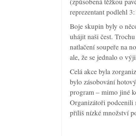
(způsobená těžkou pavé
reprezentant podlehl 3:
Boje skupin byly o něc
uhájit naši čest. Trochu
natlačení soupeře na n
ale, že se jednalo o vý
Celá akce byla zorgani
bylo zásobování hotov
program – mimo jiné ko
Organizátoři podcenili
příliš nízké množství p