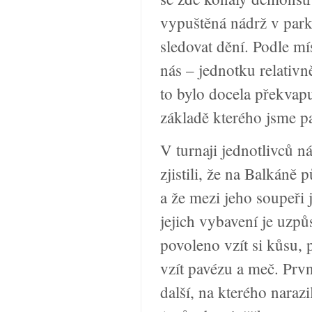
vypuštěná nádrž v par
sledovat dění. Podle mí
nás – jednotku relativn
to bylo docela překvapu
základě kterého jsme pad
V turnaji jednotlivců 
zjistili, že na Balkáně 
a že mezi jeho soupeři 
jejich vybavení je uzp
povoleno vzít si kůsu,
vzít pavézu a meč. Prv
další, na kterého naraz