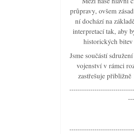
Mezi naše hlavní č
průpravy, ovšem zásad
ní dochází na základ
interpretací tak, aby 
historických bitev
Jsme součástí sdružení
vojenství v rámci ro
zastřešuje přibližně
------------------------------
--
------------------------------