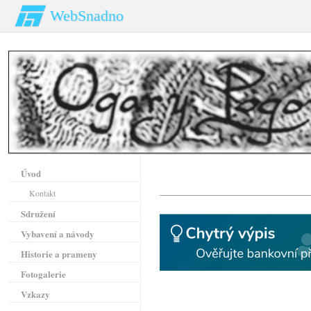
WebSnadno
Úvod
Kontakt
Sdružení
Vybavení a návody
Historie a prameny
Fotogalerie
Vzkazy