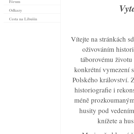
Fórum
Vyt
Odkazy
Cesta na Libušín
Vítejte na stránkách s
oživováním historie
táborovému životu 
konkrétní vymezení s
Polského království. 
historiografie i reko
méně prozkoumaným
husity pod vedením
knížete a hu