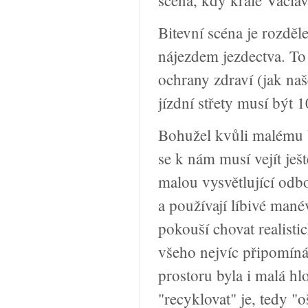
Bitevní scéna je rozděl
nájezdem jezdectva. To
ochrany zdraví (jak naš
jízdní střety musí být
Bohužel kvůli malému b
se k nám musí vejít ješt
malou vysvětlující odb
a používají líbivé mané
pokouší chovat realistic
všeho nejvíc připomín
prostoru byla i malá h
"recyklovat" je, tedy "o