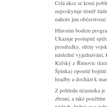
Celá akce se koná poblí
neposkytuje téměř žádn
nahoře jim občerstvení 
Hlavním bodem programu
Ukazuje postupně spížo
prostředky, střety voj
následné vyjednávání, k
Keřský z Řimovic (kter
Špinka) opouští bojiště
hradby a dochází k mas
Z pohledu účastníka je
zbraní, a také použití
nádech. Jedná se o jed