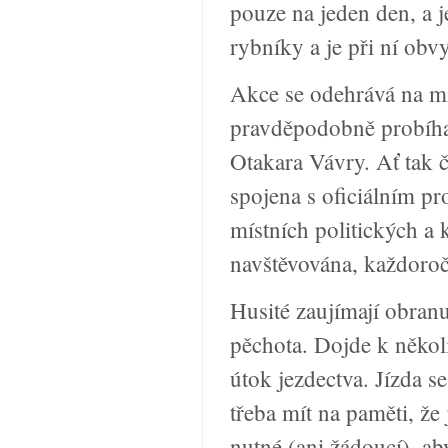
pouze na jeden den, a j
rybníky a je při ní obv
Akce se odehrává na mí
pravděpodobně probíhal
Otakara Vávry. Ať tak č
spojena s oficiálním 
místních politických a 
navštěvována, každoročn
Husité zaujímají obranu
pěchota. Dojde k několi
útok jezdectva. Jízda s
třeba mít na paměti, že 
nutné (ani žádoucí), aby