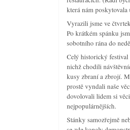
která nám poskytovala ú
Vyrazili jsme ve čtvrte
Po krátkém spánku jsme
sobotního rána do nedě
Celý historický festiva
nichž chodili návštěvní
kusy zbraní a zbrojí. 
prostě vyndali naše vě
dovolovali lidem si věci
nejpopulárnějších.
Stánky samozřejmě neby
se zde konaly demonstra