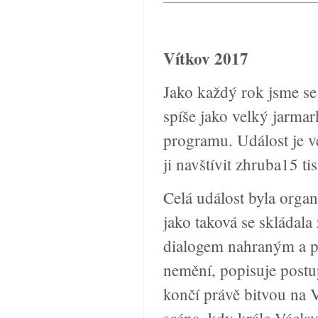
Vítkov 2017
Jako každý rok jsme se 
spíše jako velký jarmar
programu. Událost je ve
ji navštívit zhruba15 tisí
Celá událost byla orga
jako taková se skládal
dialogem nahraným a p
nemění, popisuje postup
končí právě bitvou na V
scéna, kdy krále Václava