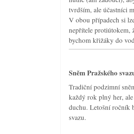
tvrdším, ale účastníci 
V obou případech si lz
nepřítele protiútokem,
bychom křižáky do vody
Sněm Pražského sva
Tradiční podzimní sněm
každý rok plný her, ale
duchu. Letošní ročník 
svazu.