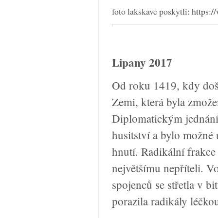
foto lakskave poskytli:
https:/
Lipany 2017
Od roku 1419, kdy došl
Zemi, která byla zmože
Diplomatickým jednáním
husitství a bylo možné 
hnutí. Radikální frakce
největšímu nepříteli. V
spojenců se střetla v b
porazila radikály léčko