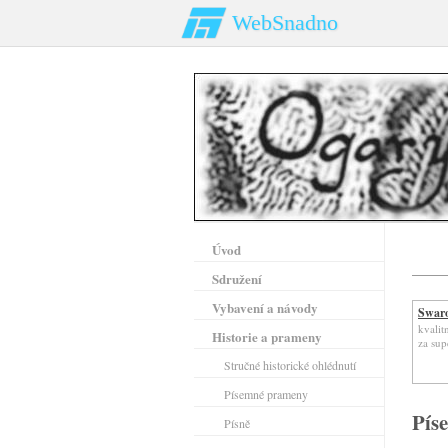
WebSnadno
Úvod
Sdružení
Vybavení a návody
Swaro
kvalit
Historie a prameny
za sup
Stručné historické ohlédnutí
Písemné prameny
Pís
Písně