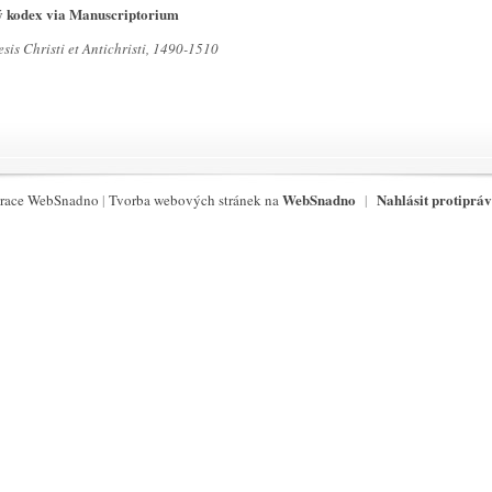
ý kodex via Manuscriptorium
esis Christi et Antichristi, 1490-1510
WebSnadno
Nahlásit protipráv
trace WebSnadno
|
Tvorba webových stránek na
|