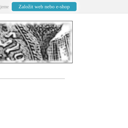
Založit web nebo e-shop
jeme