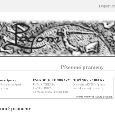
Doporuču
Písemné prameny
vski šperky
ENERGETICKÉ OBRAZY
TOPÁNKY KABELKY
né strieborné šperky
JANA KATEŘINA
Najlepšie AKCIE Výpredaj
er ceny
KASTNEROVÁ
topánky za najlepšie ceny
tvorba na přání, ilustrace knih
Tvorba webových stránek a e-shopů
emné prameny